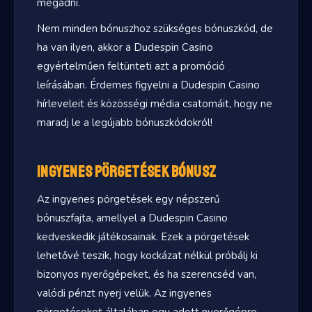
megadni.
Nem minden bónuszhoz szükséges bónuszkód, de
ha van ilyen, akkor a Dudespin Casino
egyértelműen feltünteti azt a promóció
leírásában. Érdemes figyelni a Dudespin Casino
hírleveleit és közösségi média csatornáit, hogy ne
maradj le a legújabb bónuszkódokról!
Ingyenes Pörgetések Bónusz
Az ingyenes pörgetések egy népszerű
bónuszfajta, amellyel a Dudespin Casino
kedveskedik játékosainak. Ezek a pörgetések
lehetővé teszik, hogy kockázat nélkül próbálj ki
bizonyos nyerőgépeket, és ha szerencséd van,
valódi pénzt nyerj velük. Az ingyenes