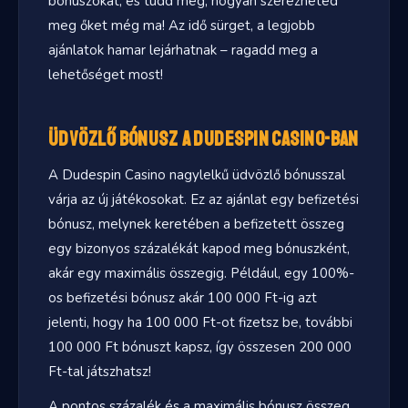
bónuszokat, és tudd meg, hogyan szerezheted
meg őket még ma! Az idő sürget, a legjobb
ajánlatok hamar lejárhatnak – ragadd meg a
lehetőséget most!
Üdvözlő Bónusz a Dudespin Casino-ban
A Dudespin Casino nagylelkű üdvözlő bónusszal
várja az új játékosokat. Ez az ajánlat egy befizetési
bónusz, melynek keretében a befizetett összeg
egy bizonyos százalékát kapod meg bónuszként,
akár egy maximális összegig. Például, egy 100%-
os befizetési bónusz akár 100 000 Ft-ig azt
jelenti, hogy ha 100 000 Ft-ot fizetsz be, további
100 000 Ft bónuszt kapsz, így összesen 200 000
Ft-tal játszhatsz!
A pontos százalék és a maximális bónusz összeg