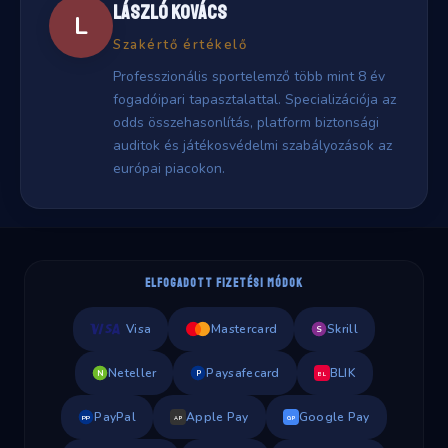
László Kovács
L
Szakértő értékelő
Professzionális sportelemző több mint 8 év
fogadóipari tapasztalattal. Specializációja az
odds összehasonlítás, platform biztonsági
auditok és játékosvédelmi szabályozások az
európai piacokon.
ELFOGADOTT FIZETÉSI MÓDOK
Visa
Mastercard
Skrill
S
Neteller
Paysafecard
BLIK
N
P
BL
PayPal
Apple Pay
Google Pay
PP
AP
GP