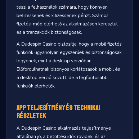
teszi a felhasználók számára, hogy könnyen
befizessenek és kifizessenek pénzt. Számos
fizetési mód elérhető az alkalmazáson keresztül,
és a tranzakciók biztonságosak.
A Dudespin Casino biztosítja, hogy a mobil fizetési
funkciók ugyanolyan egyszerűek és biztonságosak
legyenek, mint a desktop verzióban.
Előfordulhatnak bizonyos korlátozások a mobil és
a desktop verzió között, de a legfontosabb
funkciók elérhetők.
App Teljesítmény és Technikai
Részletek
A Dudespin Casino alkalmazás teljesítménye
általában jó, a betöltési idők rövidek, és az