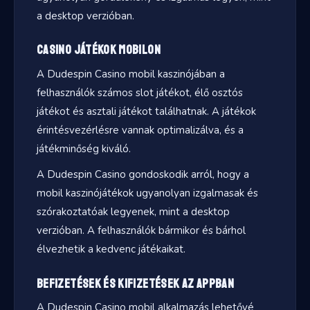
a desktop verzióban.
Casino Játékok Mobilon
A Dudespin Casino mobil kaszinójában a
felhasználók számos slot játékot, élő osztós
játékot és asztali játékot találhatnak. A játékok
érintésvezérlésre vannak optimalizálva, és a
játékminőség kiváló.
A Dudespin Casino gondoskodik arról, hogy a
mobil kaszinójátékok ugyanolyan izgalmasak és
szórakoztatóak legyenek, mint a desktop
verzióban. A felhasználók bármikor és bárhol
élvezhetik a kedvenc játékaikat.
Befizetések és Kifizetések az Appban
A Dudespin Casino mobil alkalmazás lehetővé