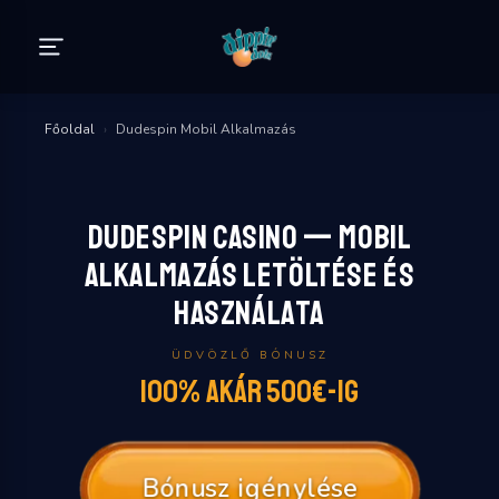
Főoldal
›
Dudespin Mobil Alkalmazás
Dudespin Casino — Mobil
Alkalmazás Letöltése és
Használata
ÜDVÖZLŐ BÓNUSZ
100% akár 500€-ig
Bónusz igénylése